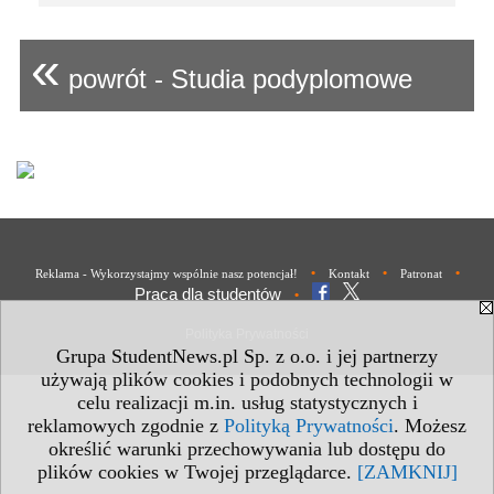
«
powrót - Studia podyplomowe
•
•
•
Reklama - Wykorzystajmy wspólnie nasz potencjał!
Kontakt
Patronat
Praca dla studentów
•
Polityka Prywatności
Grupa StudentNews.pl Sp. z o.o. i jej partnerzy
używają plików cookies i podobnych technologii w
celu realizacji m.in. usług statystycznych i
reklamowych zgodnie z
Polityką Prywatności
. Możesz
określić warunki przechowywania lub dostępu do
plików cookies w Twojej przeglądarce.
[ZAMKNIJ]