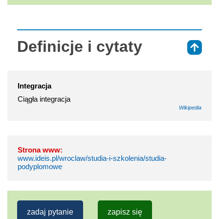
Definicje i cytaty
⇑
Integracja
Ciągła integracja
Wikipedia
Strona www:
www.ideis.pl/wroclaw/studia-i-szkolenia/studia-
podyplomowe
zadaj pytanie
zapisz się