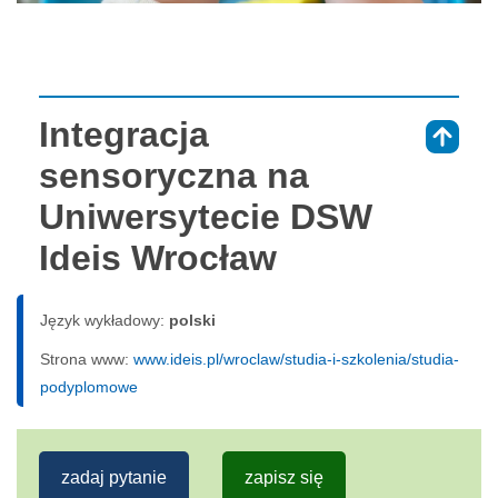
Integracja
⇑
sensoryczna na
Uniwersytecie DSW
Ideis Wrocław
Język wykładowy:
polski
Strona www:
www.ideis.pl/wroclaw/studia-i-szkolenia/studia-
podyplomowe
zadaj pytanie
zapisz się