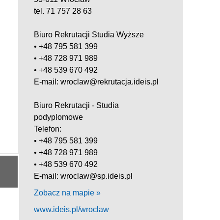
tel. 71 757 28 63
Biuro Rekrutacji Studia Wyższe
• +48 795 581 399
• +48 728 971 989
• +48 539 670 492
E-mail: wroclaw@rekrutacja.ideis.pl
Biuro Rekrutacji - Studia
podyplomowe
Telefon:
• +48 795 581 399
• +48 728 971 989
• +48 539 670 492
E-mail: wroclaw@sp.ideis.pl
Zobacz na mapie »
www.ideis.pl/wroclaw