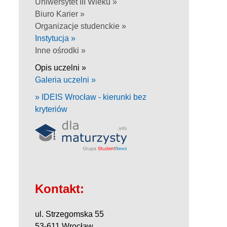
Uniwersytet III Wieku »
Biuro Karier »
Organizacje studenckie »
Instytucja »
Inne ośrodki »
Opis uczelni »
Galeria uczelni »
» IDEIS Wrocław - kierunki bez
kryteriów
Kontakt:
ul. Strzegomska 55
53-611 Wrocław