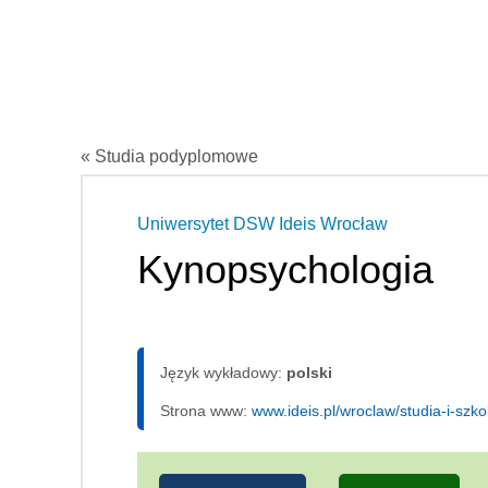
« Studia podyplomowe
Uniwersytet DSW Ideis Wrocław
Kynopsychologia
Język wykładowy:
polski
Strona www:
www.ideis.pl/wroclaw/studia-i-szk