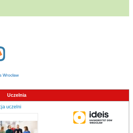
is Wrocław
Uczelnia
ja uczelni