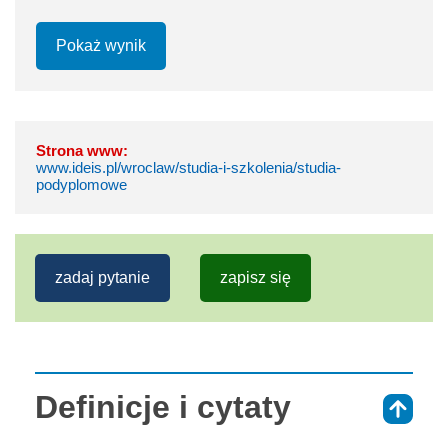
Pokaż wynik
Strona www:
www.ideis.pl/wroclaw/studia-i-szkolenia/studia-
podyplomowe
zadaj pytanie
zapisz się
Definicje i cytaty
⇑