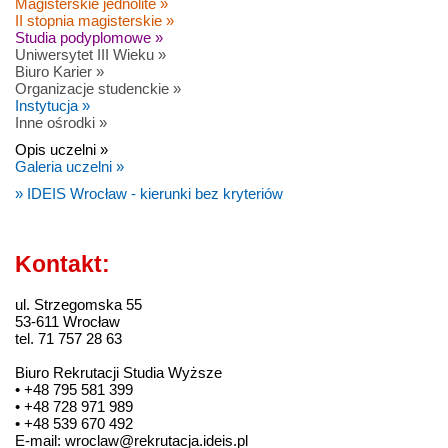
Magisterskie jednolite »
II stopnia magisterskie »
Studia podyplomowe »
Uniwersytet III Wieku »
Biuro Karier »
Organizacje studenckie »
Instytucja »
Inne ośrodki »
Opis uczelni »
Galeria uczelni »
» IDEIS Wrocław - kierunki bez kryteriów
Kontakt:
ul. Strzegomska 55
53-611 Wrocław
tel. 71 757 28 63
Biuro Rekrutacji Studia Wyższe
• +48 795 581 399
• +48 728 971 989
• +48 539 670 492
E-mail: wroclaw@rekrutacja.ideis.pl