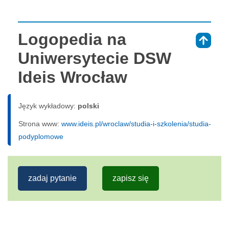
Logopedia na
⇑
Uniwersytecie DSW
Ideis Wrocław
Język wykładowy:
polski
Strona www:
www.ideis.pl/wroclaw/studia-i-szkolenia/studia-
podyplomowe
zadaj pytanie
zapisz się