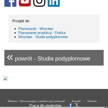
Przejdź do
Planowanie - Wrocław
Planowanie produkcji - Polska
Wrocław - Studia podyplomowe
«
powrót - Studia podyplomowe
•
•
•
Reklama - Wykorzystajmy wspólnie nasz potencjał!
Kontakt
Patronat
Praca dla studentów
•