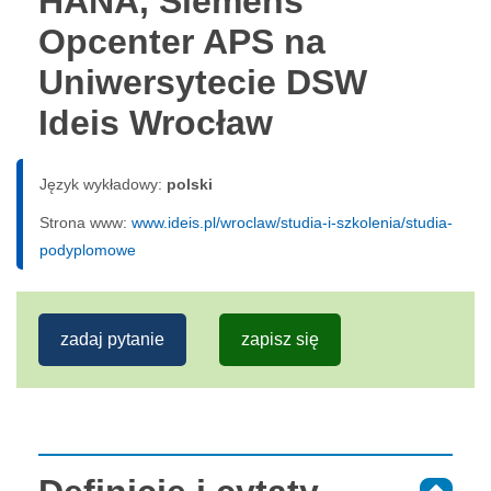
HANA, Siemens
Opcenter APS na
Uniwersytecie DSW
Ideis Wrocław
Język wykładowy:
polski
Strona www:
www.ideis.pl/wroclaw/studia-i-szkolenia/studia-
podyplomowe
zadaj pytanie
zapisz się