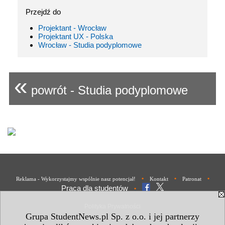
Przejdź do
Projektant - Wrocław
Projektant UX - Polska
Wrocław - Studia podyplomowe
«
powrót - Studia podyplomowe
•
•
•
Reklama - Wykorzystajmy wspólnie nasz potencjał!
Kontakt
Patronat
Praca dla studentów
•
Polityka Prywatności
Grupa StudentNews.pl Sp. z o.o. i jej partnerzy