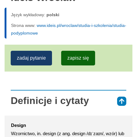
Język wykładowy:
polski
Strona www:
www.ideis.pl/wroclaw/studia-i-szkolenia/studia-
podyplomowe
zadaj pytanie
zapisz się
Definicje i cytaty
⇑
Design
Wzornictwo, in. design (z ang. design /dɪˈzaɪn/, wzór) lub