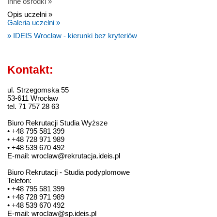
Inne ośrodki »
Opis uczelni »
Galeria uczelni »
» IDEIS Wrocław - kierunki bez kryteriów
Kontakt:
ul. Strzegomska 55
53-611 Wrocław
tel. 71 757 28 63
Biuro Rekrutacji Studia Wyższe
• +48 795 581 399
• +48 728 971 989
• +48 539 670 492
E-mail: wroclaw@rekrutacja.ideis.pl
Biuro Rekrutacji - Studia podyplomowe
Telefon:
• +48 795 581 399
• +48 728 971 989
• +48 539 670 492
E-mail: wroclaw@sp.ideis.pl