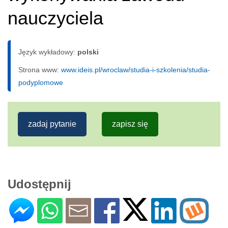
nauczyciela
Język wykładowy:
polski
Strona www:
www.ideis.pl/wroclaw/studia-i-szkolenia/studia-
podyplomowe
zadaj pytanie
zapisz się
Udostępnij