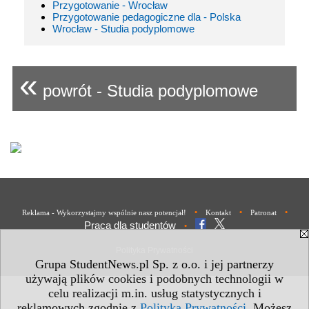
Przygotowanie - Wrocław
Przygotowanie pedagogiczne dla - Polska
Wrocław - Studia podyplomowe
«
powrót - Studia podyplomowe
•
•
•
Reklama - Wykorzystajmy wspólnie nasz potencjał!
Kontakt
Patronat
Praca dla studentów
•
Polityka Prywatności
Grupa StudentNews.pl Sp. z o.o. i jej partnerzy
używają plików cookies i podobnych technologii w
celu realizacji m.in. usług statystycznych i
reklamowych zgodnie z
Polityką Prywatności
. Możesz