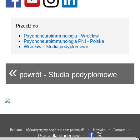
Przejdź do
Psychoneuroimmunologia - Wrocław
Psychoneuroimmunologia PNI - Polska
Wrocław - Studia podyplomowe
«
powrót - Studia podyplomowe
•
•
•
Reklama - Wykorzystajmy wspólnie nasz potencjał!
Kontakt
Patronat
Praca dla studentów
•