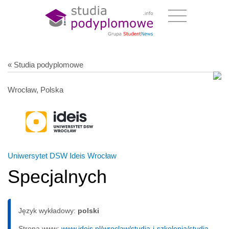
« Studia podyplomowe
Wrocław, Polska
Uniwersytet DSW Ideis Wrocław
Specjalnych
Język wykładowy:
polski
Strona www:
www.ideis.pl/wroclaw/studia-i-szkolenia/studia-