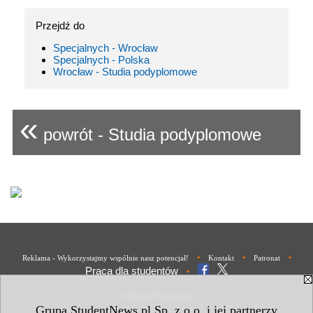
Przejdź do
Specjalnych - Wrocław
Specjalnych - Polska
Wrocław - Studia podyplomowe
«
powrót - Studia podyplomowe
•
•
•
Reklama - Wykorzystajmy wspólnie nasz potencjał!
Kontakt
Patronat
Praca dla studentów
•
Polityka Prywatności
Grupa StudentNews.pl Sp. z o.o. i jej partnerzy