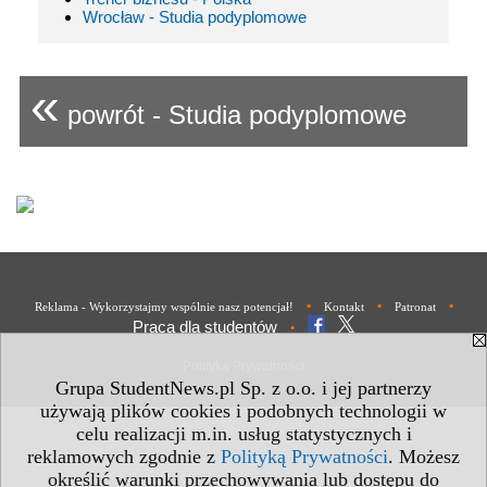
Wrocław - Studia podyplomowe
«
powrót - Studia podyplomowe
•
•
•
Reklama - Wykorzystajmy wspólnie nasz potencjał!
Kontakt
Patronat
Praca dla studentów
•
Polityka Prywatności
Grupa StudentNews.pl Sp. z o.o. i jej partnerzy
używają plików cookies i podobnych technologii w
celu realizacji m.in. usług statystycznych i
reklamowych zgodnie z
Polityką Prywatności
. Możesz
określić warunki przechowywania lub dostępu do