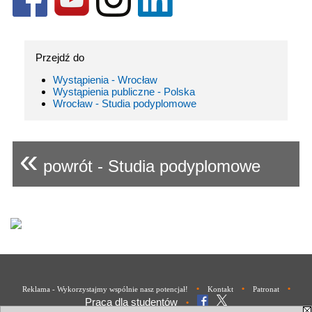
Przejdź do
Wystąpienia - Wrocław
Wystąpienia publiczne - Polska
Wrocław - Studia podyplomowe
«
powrót - Studia podyplomowe
•
•
•
Reklama - Wykorzystajmy wspólnie nasz potencjał!
Kontakt
Patronat
Praca dla studentów
•