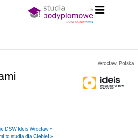
Wrocław, Polska
tami
cie DSW Ideis Wrocław »
i to studia dla Ciebie! »