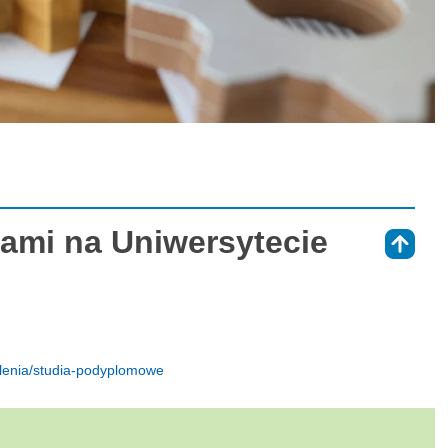
tami na Uniwersytecie
⇑
olenia/studia-podyplomowe