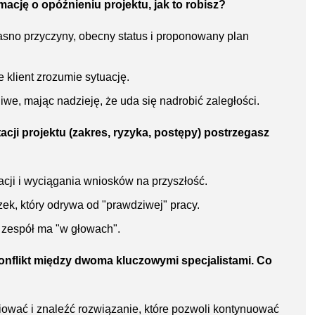
mację o opóźnieniu projektu, jak to robisz?
asno przyczyny, obecny status i proponowany plan
e klient zrozumie sytuację.
iwe, mając nadzieję, że uda się nadrobić zaległości.
ji projektu (zakres, ryzyka, postępy) postrzegasz
cji i wyciągania wniosków na przyszłość.
ek, który odrywa od "prawdziwej" pracy.
o zespół ma "w głowach".
onflikt między dwoma kluczowymi specjalistami. Co
iować i znaleźć rozwiązanie, które pozwoli kontynuować