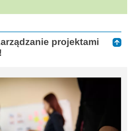
Zarządzanie projektami
⇑
!