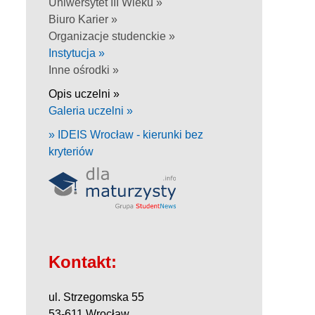
Uniwersytet III Wieku »
Biuro Karier »
Organizacje studenckie »
Instytucja »
Inne ośrodki »
Opis uczelni »
Galeria uczelni »
» IDEIS Wrocław - kierunki bez
kryteriów
Kontakt:
ul. Strzegomska 55
53-611 Wrocław