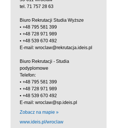
tel. 71 757 28 63
Biuro Rekrutacji Studia Wyższe
• +48 795 581 399
• +48 728 971 989
• +48 539 670 492
E-mail: wroclaw@rekrutacja.ideis.pl
Biuro Rekrutacji - Studia
podyplomowe
Telefon:
• +48 795 581 399
• +48 728 971 989
• +48 539 670 492
E-mail: wroclaw@sp.ideis.pl
Zobacz na mapie »
www.ideis.pl/wroclaw