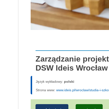
Zarządzanie projek
DSW Ideis Wrocław
Język wykładowy:
polski
Strona www:
www.ideis.pl/wroclaw/studia-i-szk