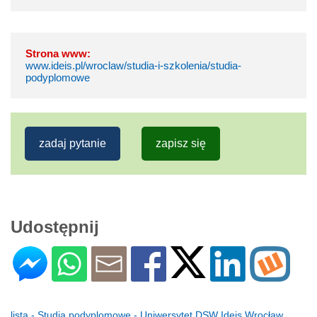
Strona www:
www.ideis.pl/wroclaw/studia-i-szkolenia/studia-
podyplomowe
zadaj pytanie
zapisz się
Udostępnij
lista - Studia podyplomowe - Uniwersytet DSW Ideis Wrocław