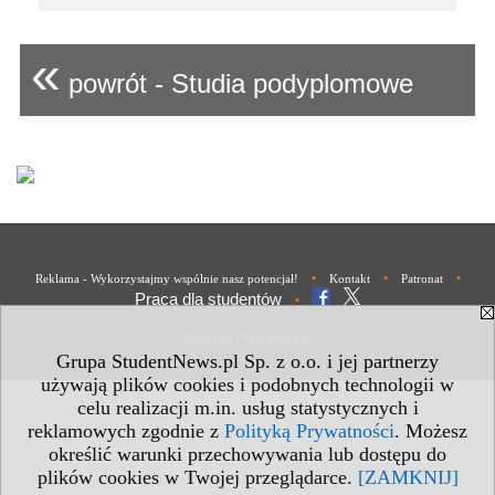
«
powrót - Studia podyplomowe
•
•
•
Reklama - Wykorzystajmy wspólnie nasz potencjał!
Kontakt
Patronat
Praca dla studentów
•
Polityka Prywatności
Grupa StudentNews.pl Sp. z o.o. i jej partnerzy
używają plików cookies i podobnych technologii w
celu realizacji m.in. usług statystycznych i
reklamowych zgodnie z
Polityką Prywatności
. Możesz
określić warunki przechowywania lub dostępu do
plików cookies w Twojej przeglądarce.
[ZAMKNIJ]