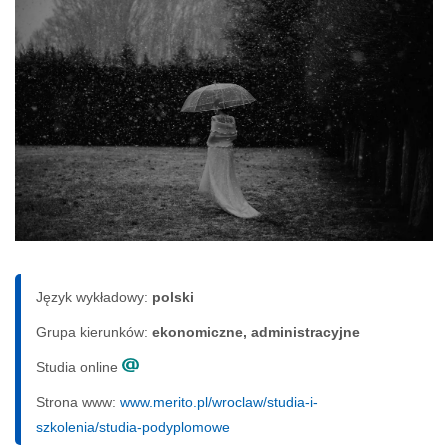
Język wykładowy:
polski
Grupa kierunków:
ekonomiczne, administracyjne
Studia online
Strona www:
www.merito.pl/wroclaw/studia-i-
szkolenia/studia-podyplomowe