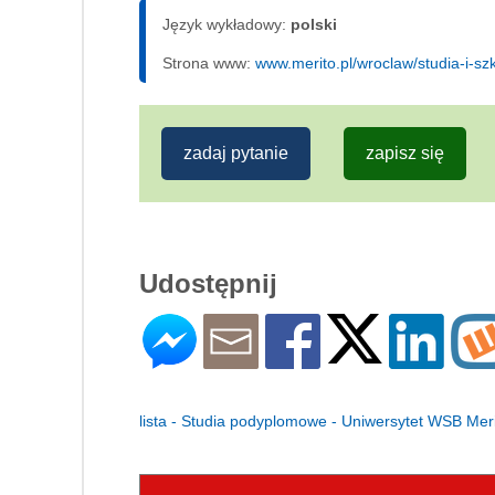
Język wykładowy:
polski
Strona www:
www.merito.pl/wroclaw/studia-i-s
zadaj pytanie
zapisz się
Udostępnij
lista - Studia podyplomowe - Uniwersytet WSB Mer