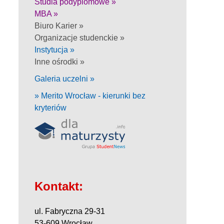
Studia podyplomowe »
MBA »
Biuro Karier »
Organizacje studenckie »
Instytucja »
Inne ośrodki »
Galeria uczelni »
» Merito Wrocław - kierunki bez
kryteriów
Kontakt:
ul. Fabryczna 29-31
53-609 Wrocław