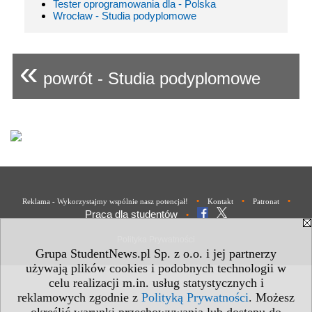
Tester oprogramowania dla - Polska
Wrocław - Studia podyplomowe
«
powrót - Studia podyplomowe
•
•
•
Reklama - Wykorzystajmy wspólnie nasz potencjał!
Kontakt
Patronat
Praca dla studentów
•
Polityka Prywatności
Grupa StudentNews.pl Sp. z o.o. i jej partnerzy
używają plików cookies i podobnych technologii w
celu realizacji m.in. usług statystycznych i
reklamowych zgodnie z
Polityką Prywatności
. Możesz