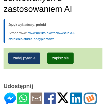
zastosowaniem AI
Język wykładowy:
polski
Strona www:
www.merito.pl/wroclaw/studia-i-
szkolenia/studia-podyplomowe
zadaj pytanie
zapisz się
Udostępnij