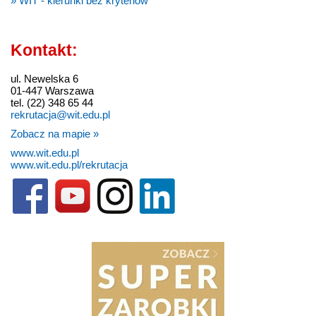
» WIT - kierunki bez kryteriów
Kontakt:
ul. Newelska 6
01-447 Warszawa
tel. (22) 348 65 44
rekrutacja@wit.edu.pl
Zobacz na mapie »
www.wit.edu.pl
www.wit.edu.pl/rekrutacja