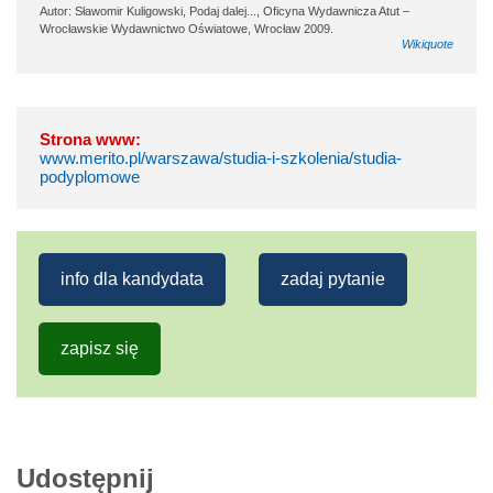
Autor: Sławomir Kuligowski, Podaj dalej..., Oficyna Wydawnicza Atut –
Wrocławskie Wydawnictwo Oświatowe, Wrocław 2009.
Wikiquote
Strona www:
www.merito.pl/warszawa/studia-i-szkolenia/studia-
podyplomowe
info dla kandydata
zadaj pytanie
zapisz się
Udostępnij