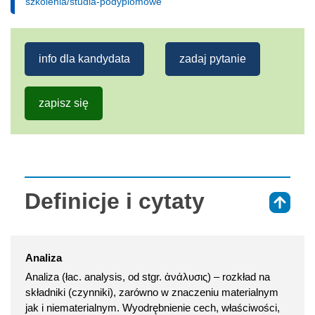
szkolenia/studia-podyplomowe
info dla kandydata
zadaj pytanie
zapisz się
Definicje i cytaty
⇑
Analiza
Analiza (łac. analysis, od stgr. ἀνάλυσις) – rozkład na
składniki (czynniki), zarówno w znaczeniu materialnym
jak i niematerialnym. Wyodrębnienie cech, właściwości,