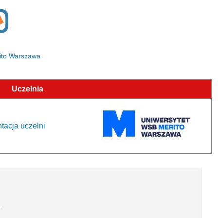
rito Warszawa
Uczelnia
tacja uczelni
a