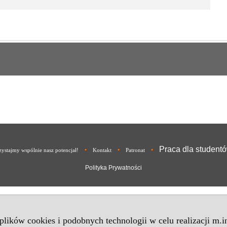
Praca dla student
•
•
•
ystajmy wspólnie nasz potencjał!
Kontakt
Patronat
Polityka Prywatności
 plików cookies i podobnych technologii w celu realizacji m.