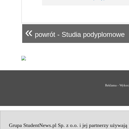
«
powrót - Studia podyplomowe
Reklama - Wykorz
Grupa StudentNews.pl Sp. z o.o. i jej partnerzy używają