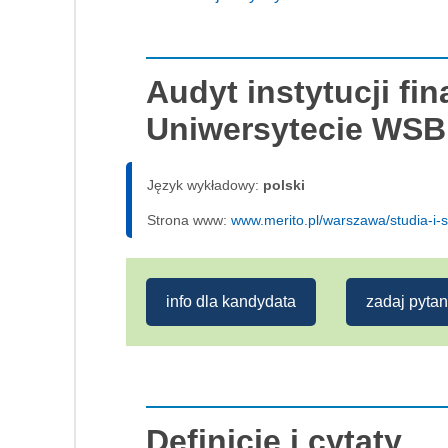
Audyt instytucji f
Uniwersytecie WSB
Język wykładowy:
polski
Strona www:
www.merito.pl/warszawa/studia-i-
info dla kandydata
zadaj pytan
Definicje i cytaty