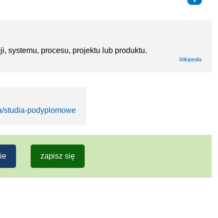
i, systemu, procesu, projektu lub produktu.
Wikipedia
ia/studia-podyplomowe
ie
zapisz się