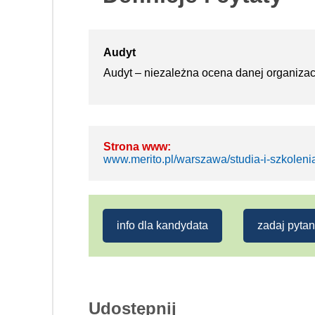
Audyt
Audyt – niezależna ocena danej organizacj
Strona www:
www.merito.pl/warszawa/studia-i-szkolen
info dla kandydata
zadaj pytan
Udostępnij