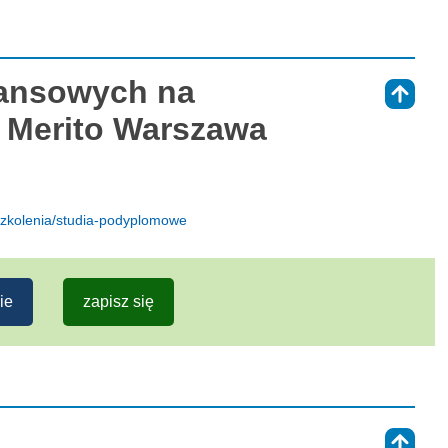
inansowych na
⇑
 Merito Warszawa
szkolenia/studia-podyplomowe
ie
zapisz się
⇑