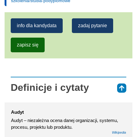
szkolenia/studia-podyplomowe
info dla kandydata
zadaj pytanie
zapisz się
Definicje i cytaty
⇑
Audyt
Audyt – niezależna ocena danej organizacji, systemu,
procesu, projektu lub produktu.
Wikipedia