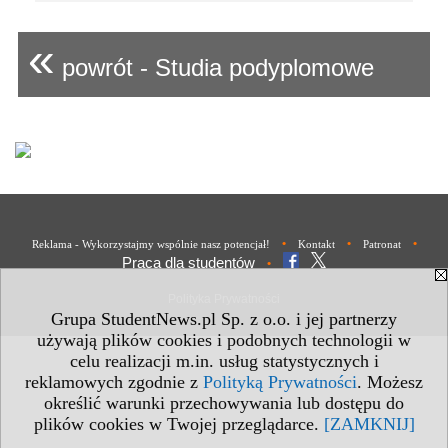
«
powrót - Studia podyplomowe
•
•
•
Reklama - Wykorzystajmy wspólnie nasz potencjał!
Kontakt
Patronat
Praca dla studentów
•
Polityka Prywatności
Grupa StudentNews.pl Sp. z o.o. i jej partnerzy
używają plików cookies i podobnych technologii w
celu realizacji m.in. usług statystycznych i
reklamowych zgodnie z
Polityką Prywatności
. Możesz
określić warunki przechowywania lub dostępu do
plików cookies w Twojej przeglądarce.
[ZAMKNIJ]