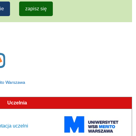
ie
zapisz się
rito Warszawa
Uczelnia
tacja uczelni