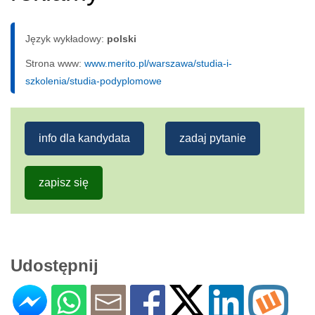
Język wykładowy:
polski
Strona www:
www.merito.pl/warszawa/studia-i-
szkolenia/studia-podyplomowe
info dla kandydata
zadaj pytanie
zapisz się
Udostępnij