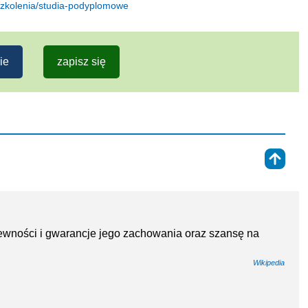
szkolenia/studia-podyplomowe
ie
zapisz się
⇑
ewności i gwarancje jego zachowania oraz szansę na
Wikipedia