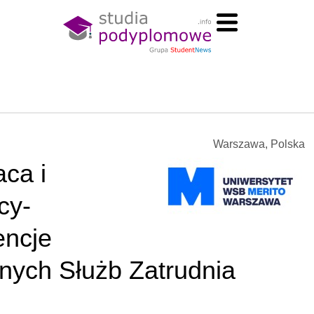
Warszawa, Polska
aca i
cy-
encje
znych Służb Zatrudnia