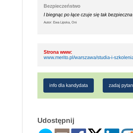
Bezpieczeństwo
I biegnąc po łące czuje się tak bezpieczn
Autor: Ewa Lipska, Oni
Strona www:
www.merito.pl/warszawa/studia-i-szkolen
info dla kandydata
zadaj pytan
Udostępnij