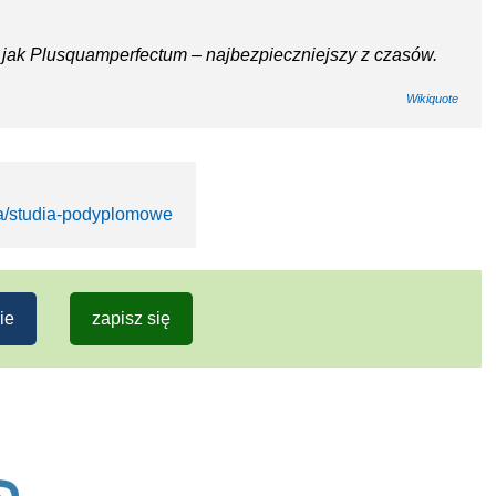
a jak Plusquamperfectum – najbezpieczniejszy z czasów.
Wikiquote
ia/studia-podyplomowe
ie
zapisz się