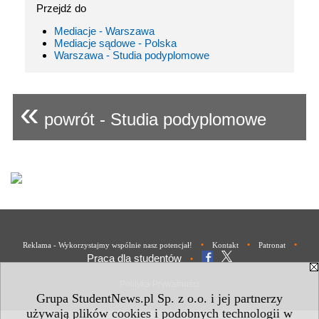
Przejdź do
Mediacje - Warszawa
Mediacje sądowe - Polska
Warszawa - Studia podyplomowe
«
powrót - Studia podyplomowe
•
•
•
Reklama - Wykorzystajmy wspólnie nasz potencjał!
Kontakt
Patronat
Praca dla studentów
•
Polityka Prywatności
Grupa StudentNews.pl Sp. z o.o. i jej partnerzy
używają plików cookies i podobnych technologii w