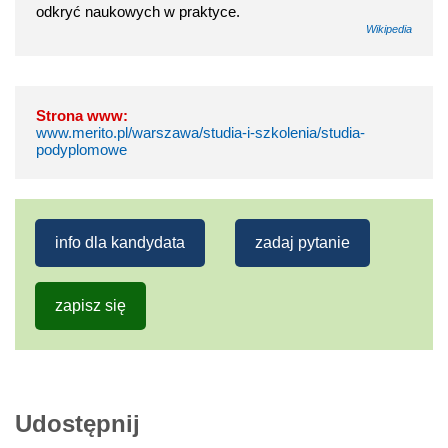
odkryć naukowych w praktyce.
Wikipedia
Strona www:
www.merito.pl/warszawa/studia-i-szkolenia/studia-
podyplomowe
info dla kandydata
zadaj pytanie
zapisz się
Udostępnij