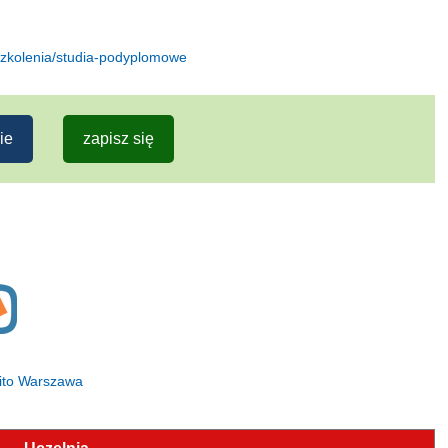
szkolenia/studia-podyplomowe
ie
zapisz się
rito Warszawa