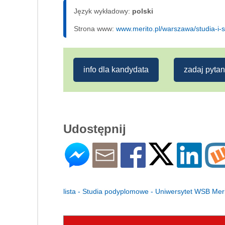
Język wykładowy:
polski
Strona www:
www.merito.pl/warszawa/studia-i-
info dla kandydata
zadaj pytan
Udostępnij
lista - Studia podyplomowe - Uniwersytet WSB Me