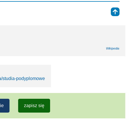
⇑
Wikipedia
ia/studia-podyplomowe
ie
zapisz się