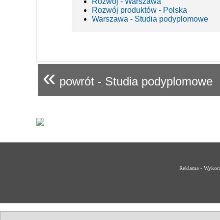
Rozwój - Warszawa
Rozwój produktów - Polska
Warszawa - Studia podyplomowe
«
powrót - Studia podyplomowe
Reklama - Wykorz