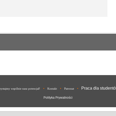
Praca dla student
•
•
•
ystajmy wspólnie nasz potencjał!
Kontakt
Patronat
Polityka Prywatności