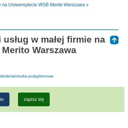
ie na Uniwersytecie WSB Merito Warszawa »
 usług w małej firmie na
⇑
 Merito Warszawa
szkolenia/studia-podyplomowe
ie
zapisz się