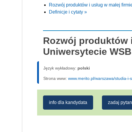
Rozwój produktów i usług w małej firm
Definicje i cytaty »
Rozwój produktów i
Uniwersytecie WSB
Język wykładowy:
polski
Strona www:
www.merito.pl/warszawa/studia-i-
info dla kandydata
zadaj pytan