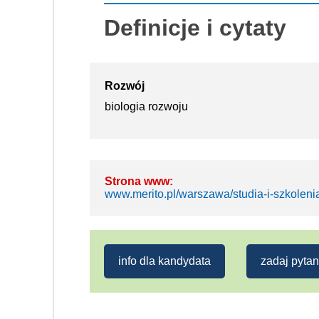
Definicje i cytaty
Rozwój
biologia rozwoju
Strona www:
www.merito.pl/warszawa/studia-i-szkolen
info dla kandydata
zadaj pytan