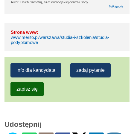
Autor: Daichi Yamafuji, szef europejskiej centrali Sony
Wikiquote
Strona www:
www.merito.pl/warszawa/studia-i-szkolenia/studia-
podyplomowe
info dla kandydata
zadaj pytanie
zapisz się
Udostępnij