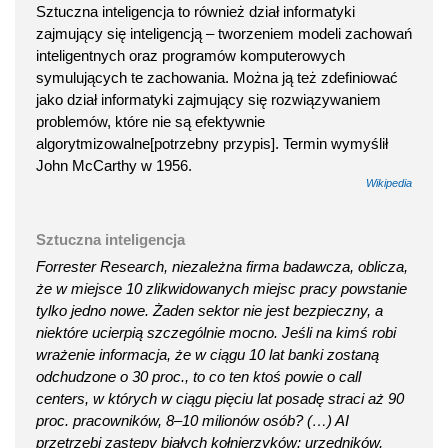
Sztuczna inteligencja to również dział informatyki
zajmujący się inteligencją – tworzeniem modeli zachowań
inteligentnych oraz programów komputerowych
symulujących te zachowania. Można ją też zdefiniować
jako dział informatyki zajmujący się rozwiązywaniem
problemów, które nie są efektywnie
algorytmizowalne[potrzebny przypis]. Termin wymyślił
John McCarthy w 1956.
Wikipedia
Sztuczna inteligencja
Forrester Research, niezależna firma badawcza, oblicza,
że w miejsce 10 zlikwidowanych miejsc pracy powstanie
tylko jedno nowe. Żaden sektor nie jest bezpieczny, a
niektóre ucierpią szczególnie mocno. Jeśli na kimś robi
wrażenie informacja, że w ciągu 10 lat banki zostaną
odchudzone o 30 proc., to co ten ktoś powie o call
centers, w których w ciągu pięciu lat posadę straci aż 90
proc. pracowników, 8–10 milionów osób? (…) AI
przetrzebi zastępy białych kołnierzyków: urzędników,