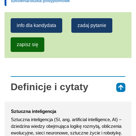
szkolenia/studia-podyplomowe
info dla kandydata
zadaj pytanie
zapisz się
Definicje i cytaty
⇑
Sztuczna inteligencja
Sztuczna inteligencja (SI, ang. artificial intelligence, AI) –
dziedzina wiedzy obejmująca logikę rozmytą, obliczenia
ewolucyjne, sieci neuronowe, sztuczne życie i robotykę.