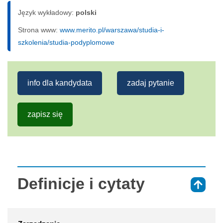
Język wykładowy:
polski
Strona www:
www.merito.pl/warszawa/studia-i-
szkolenia/studia-podyplomowe
info dla kandydata
zadaj pytanie
zapisz się
Definicje i cytaty
⇑