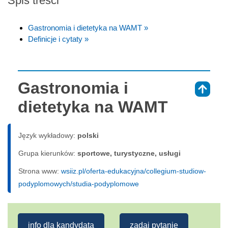
Spis treści
Gastronomia i dietetyka na WAMT »
Definicje i cytaty »
Gastronomia i
⇑
dietetyka na WAMT
Język wykładowy:
polski
Grupa kierunków:
sportowe, turystyczne, usługi
Strona www:
wsiiz.pl/oferta-edukacyjna/collegium-studiow-
podyplomowych/studia-podyplomowe
info dla kandydata
zadaj pytanie