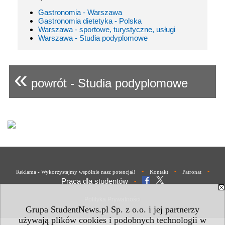
Gastronomia - Warszawa
Gastronomia dietetyka - Polska
Warszawa - sportowe, turystyczne, usługi
Warszawa - Studia podyplomowe
«
powrót - Studia podyplomowe
•
•
•
Reklama - Wykorzystajmy wspólnie nasz potencjał!
Kontakt
Patronat
Praca dla studentów
•
Polityka Prywatności
Grupa StudentNews.pl Sp. z o.o. i jej partnerzy
używają plików cookies i podobnych technologii w