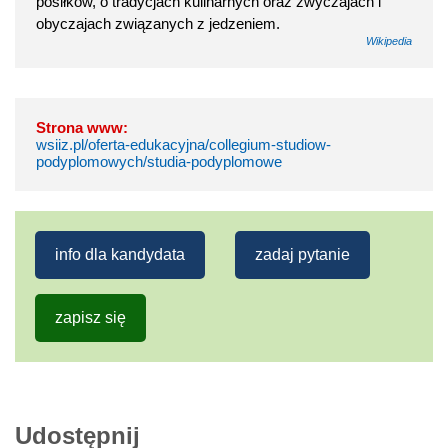
posiłków, o tradycjach kulinarnych oraz zwyczajach i
obyczajach związanych z jedzeniem.
Wikipedia
Strona www:
wsiiz.pl/oferta-edukacyjna/collegium-studiow-
podyplomowych/studia-podyplomowe
info dla kandydata
zadaj pytanie
zapisz się
Udostępnij