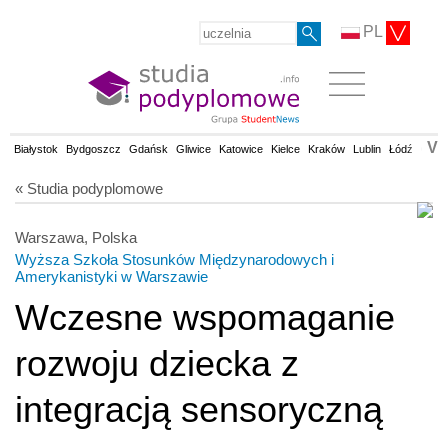
PL
V
Białystok
Bydgoszcz
Gdańsk
Gliwice
Katowice
Kielce
Kraków
Lublin
Łódź
Olsz
« Studia podyplomowe
Warszawa, Polska
Wyższa Szkoła Stosunków Międzynarodowych i
Amerykanistyki w Warszawie
Wczesne wspomaganie
rozwoju dziecka z
integracją sensoryczną