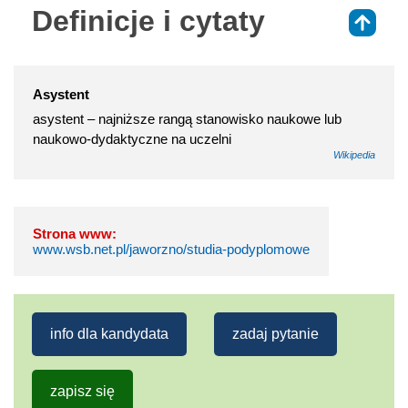
Definicje i cytaty
⇑
Asystent
asystent – najniższe rangą stanowisko naukowe lub
naukowo-dydaktyczne na uczelni
Wikipedia
Strona www:
www.wsb.net.pl/jaworzno/studia-podyplomowe
info dla kandydata
zadaj pytanie
zapisz się