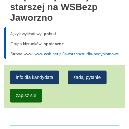
starszej na WSBezp
Jaworzno
Język wykładowy:
polski
Grupa kierunków:
społeczne
Strona www:
www.wsb.net.pl/jaworzno/studia-podyplomowe
info dla kandydata
zadaj pytanie
zapisz się