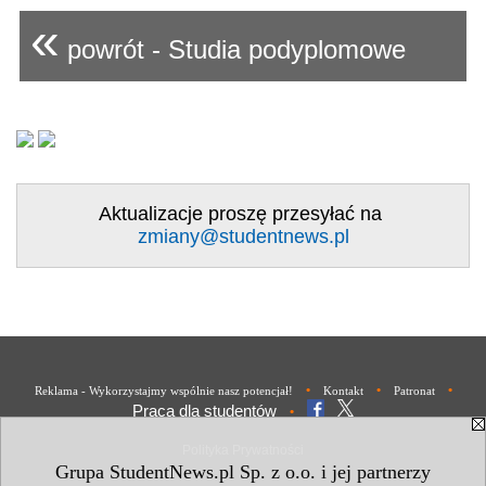
«
powrót - Studia podyplomowe
Aktualizacje proszę przesyłać na
zmiany@studentnews.pl
•
•
•
Reklama - Wykorzystajmy wspólnie nasz potencjał!
Kontakt
Patronat
Praca dla studentów
•
Polityka Prywatności
Grupa StudentNews.pl Sp. z o.o. i jej partnerzy