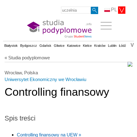
PL
V
Białystok
Bydgoszcz
Gdańsk
Gliwice
Katowice
Kielce
Kraków
Lublin
Łódź
Olsz
« Studia podyplomowe
Wrocław, Polska
Uniwersytet Ekonomiczny we Wrocławiu
Controlling finansowy
Spis treści
Controlling finansowy na UEW »