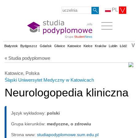
PL
V
Białystok
Bydgoszcz
Gdańsk
Gliwice
Katowice
Kielce
Kraków
Lublin
Łódź
Olsz
« Studia podyplomowe
Katowice, Polska
Śląski Uniwersytet Medyczny w Katowicach
Neurologopedia kliniczna
Język wykładowy:
polski
Grupa kierunków:
medyczne, o zdrowiu
Strona www:
studiapodyplomowe.sum.edu.pl