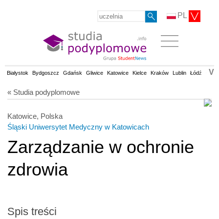
PL
V
Białystok
Bydgoszcz
Gdańsk
Gliwice
Katowice
Kielce
Kraków
Lublin
Łódź
Olsz
« Studia podyplomowe
Katowice, Polska
Śląski Uniwersytet Medyczny w Katowicach
Zarządzanie w ochronie
zdrowia
Spis treści