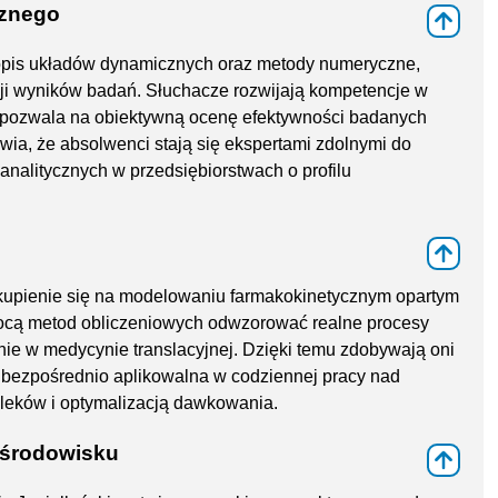
cznego
⇑
opis układów dynamicznych oraz metody numeryczne,
acji wyników badań. Słuchacze rozwijają kompetencje w
co pozwala na obiektywną ocenę efektywności badanych
wia, że absolwenci stają się ekspertami zdolnymi do
alitycznych w przedsiębiorstwach o profilu
⇑
kupienie się na modelowaniu farmakokinetycznym opartym
pomocą metod obliczeniowych odwzorować realne procesy
ie w medycynie translacyjnej. Dzięki temu zdobywają oni
st bezpośrednio aplikowalna w codziennej pracy nad
leków i optymalizacją dawkowania.
 środowisku
⇑