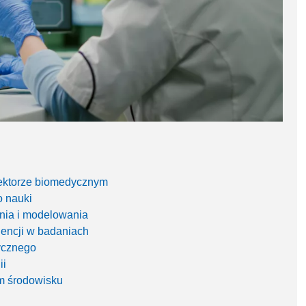
ektorze biomedycznym
o nauki
nia i modelowania
gencji w badaniach
ycznego
ii
m środowisku