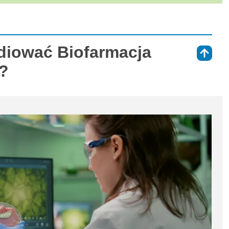
diować Biofarmacja
⇑
J?