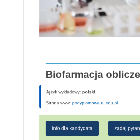
Biofarmacja oblicz
Język wykładowy:
polski
Strona www:
podyplomowe.uj.edu.pl
info dla kandydata
zadaj pytan