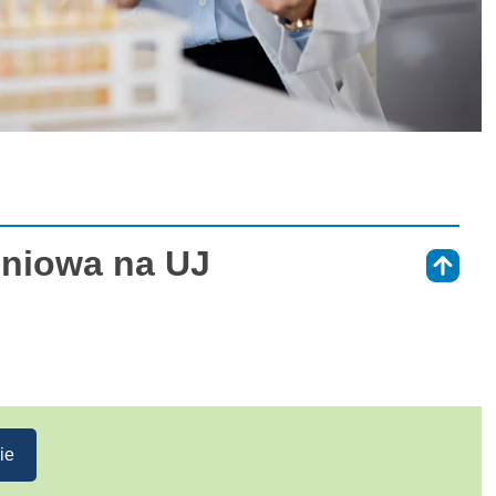
eniowa na UJ
⇑
ie