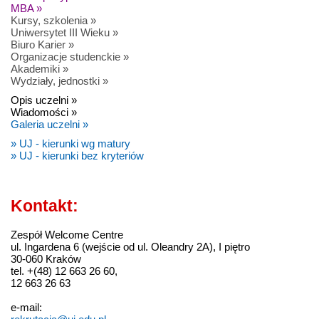
MBA »
Kursy, szkolenia »
Uniwersytet III Wieku »
Biuro Karier »
Organizacje studenckie »
Akademiki »
Wydziały, jednostki »
Opis uczelni »
Wiadomości »
Galeria uczelni »
» UJ - kierunki wg matury
» UJ - kierunki bez kryteriów
Kontakt:
Zespół Welcome Centre
ul. Ingardena 6 (wejście od ul. Oleandry 2A), I piętro
30-060 Kraków
tel. +(48) 12 663 26 60,
12 663 26 63
e-mail: