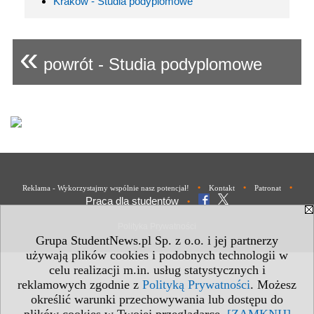
Kraków - Studia podyplomowe
«
powrót - Studia podyplomowe
•
•
•
Reklama - Wykorzystajmy wspólnie nasz potencjał!
Kontakt
Patronat
Praca dla studentów
•
Polityka Prywatności
Grupa StudentNews.pl Sp. z o.o. i jej partnerzy
używają plików cookies i podobnych technologii w
celu realizacji m.in. usług statystycznych i
reklamowych zgodnie z
Polityką Prywatności
. Możesz
określić warunki przechowywania lub dostępu do