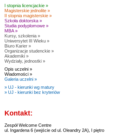
I stopnia licencjackie »
Magisterskie jednolite »
II stopnia magisterskie »
Szkoła doktorska »
Studia podyplomowe »
MBA »
Kursy, szkolenia »
Uniwersytet III Wieku »
Biuro Karier »
Organizacje studenckie »
Akademiki »
Wydziały, jednostki »
Opis uczelni »
Wiadomości »
Galeria uczelni »
» UJ - kierunki wg matury
» UJ - kierunki bez kryteriów
Kontakt:
Zespół Welcome Centre
ul. Ingardena 6 (wejście od ul. Oleandry 2A), I piętro