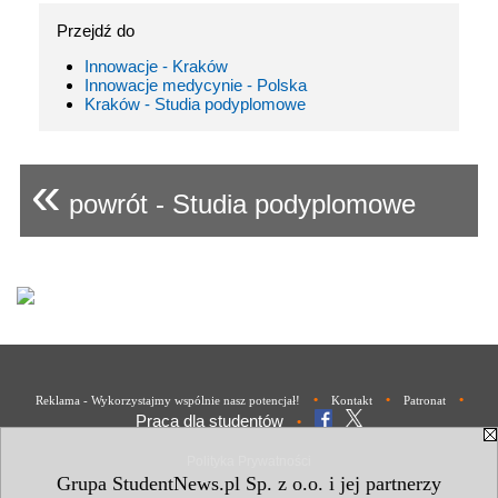
Przejdź do
Innowacje - Kraków
Innowacje medycynie - Polska
Kraków - Studia podyplomowe
«
powrót - Studia podyplomowe
•
•
•
Reklama - Wykorzystajmy wspólnie nasz potencjał!
Kontakt
Patronat
Praca dla studentów
•
Polityka Prywatności
Grupa StudentNews.pl Sp. z o.o. i jej partnerzy