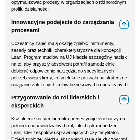
optymalizować procesy w organizacjach o różnorodnym
profilu działalności.
Innowacyjne podejście do zarządzania
⇑
procesami
Uczestnicy zajęć mają okazję zgłębić instrumenty,
zasady oraz techniki charakterystyczne dla koncepcji
Lean. Program studiów na UJ kładzie szczególny nacisk
na to, aby przyszły absolwent potrafił samodzielnie
dobierać odpowiednie narzędzia do specyficznych
potrzeb swojej firmy, co w efekcie pozwala na skuteczne
osiąganie założonych celów biznesowych i operacyjnych.
Przygotowanie do ról liderskich i
⇑
eksperckich
Kształcenie na tym kierunku predestynuje słuchaczy do
pełnienia odpowiedzialnych ról, takich jak menedżer
Lean, lider zespołów usprawniających czy facylitator.
Dzięki zdobytej wiedzy, absolwenci stają się kluczowymi