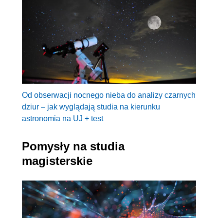
Od obserwacji nocnego nieba do analizy czarnych
dziur – jak wyglądają studia na kierunku
astronomia na UJ + test
Pomysły na studia
magisterskie