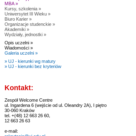
MBA »
Kursy, szkolenia »
Uniwersytet III Wieku »
Biuro Karier »
Organizacje studenckie »
Akademiki »
Wydziały, jednostki »
Opis uczelni »
Wiadomości »
Galeria uczelni »
» UJ - kierunki wg matury
» UJ - kierunki bez kryteriów
Kontakt:
Zespół Welcome Centre
ul. Ingardena 6 (wejście od ul. Oleandry 2A), I piętro
30-060 Kraków
tel. +(48) 12 663 26 60,
12 663 26 63
e-mail: