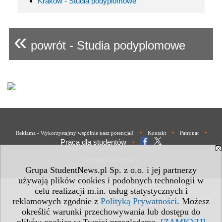
Kraków - Studia podyplomowe
«
powrót - Studia podyplomowe
•
•
•
Reklama - Wykorzystajmy wspólnie nasz potencjał!
Kontakt
Patronat
Praca dla studentów
•
Polityka Prywatności
Grupa StudentNews.pl Sp. z o.o. i jej partnerzy
używają plików cookies i podobnych technologii w
celu realizacji m.in. usług statystycznych i
reklamowych zgodnie z
Polityką Prywatności
. Możesz
określić warunki przechowywania lub dostępu do