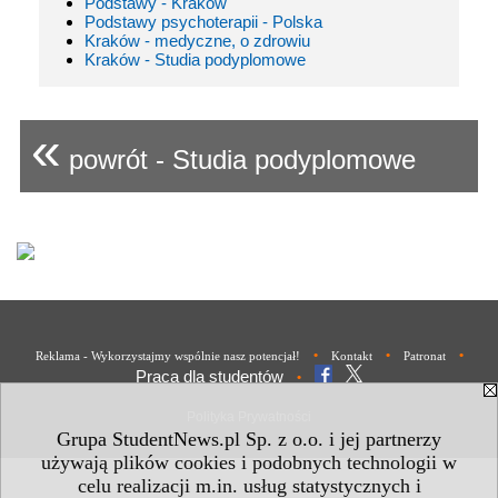
Podstawy - Kraków
Podstawy psychoterapii - Polska
Kraków - medyczne, o zdrowiu
Kraków - Studia podyplomowe
«
powrót - Studia podyplomowe
•
•
•
Reklama - Wykorzystajmy wspólnie nasz potencjał!
Kontakt
Patronat
Praca dla studentów
•
Polityka Prywatności
Grupa StudentNews.pl Sp. z o.o. i jej partnerzy
używają plików cookies i podobnych technologii w
celu realizacji m.in. usług statystycznych i