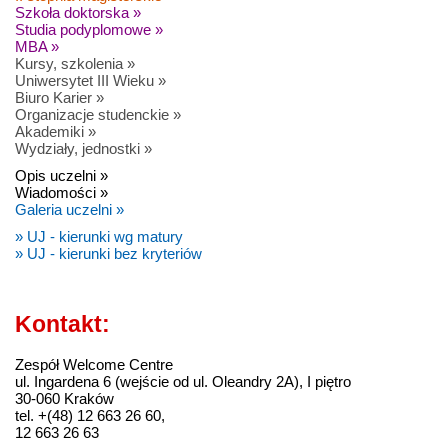
Szkoła doktorska »
Studia podyplomowe »
MBA »
Kursy, szkolenia »
Uniwersytet III Wieku »
Biuro Karier »
Organizacje studenckie »
Akademiki »
Wydziały, jednostki »
Opis uczelni »
Wiadomości »
Galeria uczelni »
» UJ - kierunki wg matury
» UJ - kierunki bez kryteriów
Kontakt:
Zespół Welcome Centre
ul. Ingardena 6 (wejście od ul. Oleandry 2A), I piętro
30-060 Kraków
tel. +(48) 12 663 26 60,
12 663 26 63