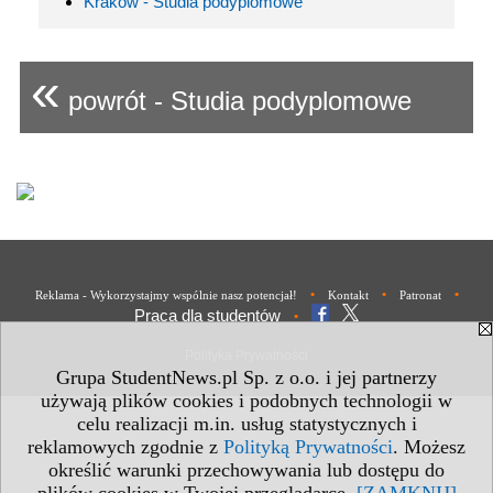
Kraków - Studia podyplomowe
«
powrót - Studia podyplomowe
•
•
•
Reklama - Wykorzystajmy wspólnie nasz potencjał!
Kontakt
Patronat
Praca dla studentów
•
Polityka Prywatności
Grupa StudentNews.pl Sp. z o.o. i jej partnerzy
używają plików cookies i podobnych technologii w
celu realizacji m.in. usług statystycznych i
reklamowych zgodnie z
Polityką Prywatności
. Możesz
określić warunki przechowywania lub dostępu do