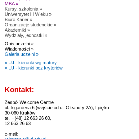
MBA »
Kursy, szkolenia »
Uniwersytet III Wieku »
Biuro Karier »
Organizacje studenckie »
Akademiki »
Wydziały, jednostki »
Opis uczelni »
Wiadomości »
Galeria uczelni »
» UJ - kierunki wg matury
» UJ - kierunki bez kryteriów
Kontakt:
Zespół Welcome Centre
ul. Ingardena 6 (wejście od ul. Oleandry 2A), I piętro
30-060 Kraków
tel. +(48) 12 663 26 60,
12 663 26 63
e-mail: