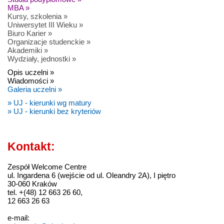
MBA »
Kursy, szkolenia »
Uniwersytet III Wieku »
Biuro Karier »
Organizacje studenckie »
Akademiki »
Wydziały, jednostki »
Opis uczelni »
Wiadomości »
Galeria uczelni »
» UJ - kierunki wg matury
» UJ - kierunki bez kryteriów
Kontakt:
Zespół Welcome Centre
ul. Ingardena 6 (wejście od ul. Oleandry 2A), I piętro
30-060 Kraków
tel. +(48) 12 663 26 60,
12 663 26 63
e-mail: