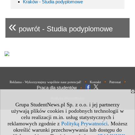
Kraków - Studia podyplomowe
«
powrót - Studia podyplomowe
•
•
•
Reklama - Wykorzystajmy wspólnie nasz potencjał!
Kontakt
Patronat
Praca dla studentów
•
Polityka Prywatności
Grupa StudentNews.pl Sp. z o.o. i jej partnerzy
używają plików cookies i podobnych technologii w
celu realizacji m.in. usług statystycznych i
reklamowych zgodnie z
Polityką Prywatności
. Możesz
określić warunki przechowywania lub dostępu do