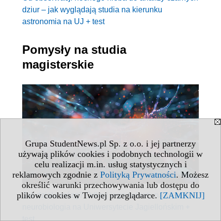
dziur – jak wyglądają studia na kierunku
astronomia na UJ + test
Pomysły na studia
magisterskie
Grupa StudentNews.pl Sp. z o.o. i jej partnerzy
używają plików cookies i podobnych technologii w
celu realizacji m.in. usług statystycznych i
reklamowych zgodnie z
Polityką Prywatności
. Możesz
określić warunki przechowywania lub dostępu do
plików cookies w Twojej przeglądarce.
[ZAMKNIJ]
Jak działa mózg? Odkryj jego sekrety na kierunku
neurobiologia na Uniwersytecie Jagiellońskim +
test