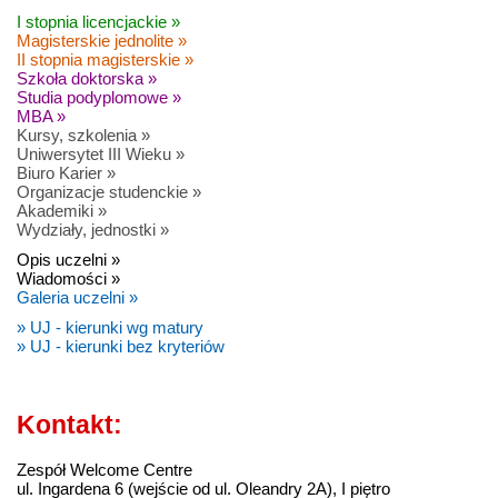
I stopnia licencjackie »
Magisterskie jednolite »
II stopnia magisterskie »
Szkoła doktorska »
Studia podyplomowe »
MBA »
Kursy, szkolenia »
Uniwersytet III Wieku »
Biuro Karier »
Organizacje studenckie »
Akademiki »
Wydziały, jednostki »
Opis uczelni »
Wiadomości »
Galeria uczelni »
» UJ - kierunki wg matury
» UJ - kierunki bez kryteriów
Kontakt:
Zespół Welcome Centre
ul. Ingardena 6 (wejście od ul. Oleandry 2A), I piętro