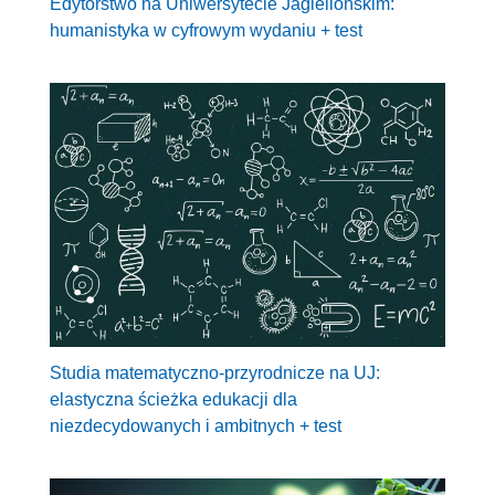
Edytorstwo na Uniwersytecie Jagiellońskim:
humanistyka w cyfrowym wydaniu + test
Studia matematyczno-przyrodnicze na UJ:
elastyczna ścieżka edukacji dla
niezdecydowanych i ambitnych + test