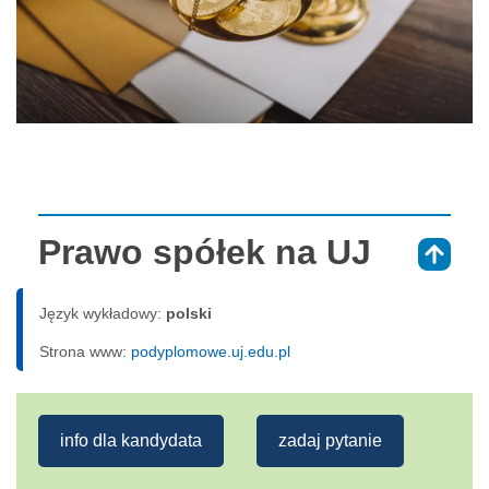
Prawo spółek na UJ
⇑
Język wykładowy:
polski
Strona www:
podyplomowe.uj.edu.pl
info dla kandydata
zadaj pytanie