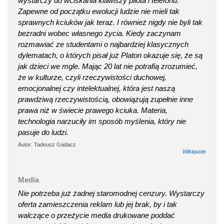
wystarczy do wciskania klawiszy pilota i telefonu.
Zapewne od początku ewolucji ludzie nie mieli tak
sprawnych kciuków jak teraz. I również nigdy nie byli tak
bezradni wobec własnego życia. Kiedy zaczynam
rozmawiać ze studentami o najbardziej klasycznych
dylematach, o których pisał już Platon okazuje się, że są
jak dzieci we mgle. Mając 20 lat nie potrafią zrozumieć,
że w kulturze, czyli rzeczywistości duchowej,
emocjonalnej czy intelektualnej, która jest naszą
prawdziwą rzeczywistością, obowiązują zupełnie inne
prawa niż w świecie prawego kciuka. Materia,
technologia narzuciły im sposób myślenia, który nie
pasuje do ludzi.
Autor: Tadeusz Gadacz
Wikiquote
Media
Nie potrzeba już żadnej staromodnej cenzury. Wystarczy
oferta zamieszczenia reklam lub jej brak, by i tak
walczące o przeżycie media drukowane poddać