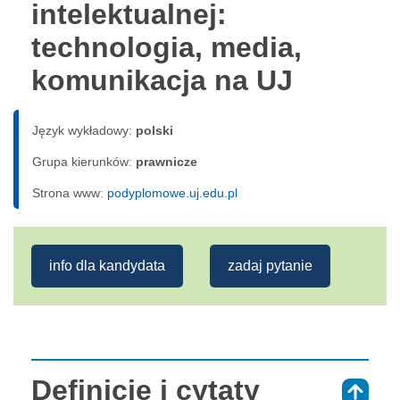
intelektualnej:
technologia, media,
komunikacja na UJ
Język wykładowy:
polski
Grupa kierunków:
prawnicze
Strona www:
podyplomowe.uj.edu.pl
info dla kandydata
zadaj pytanie
Definicje i cytaty
⇑