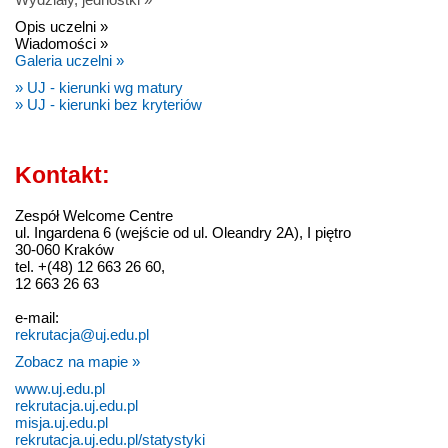
Opis uczelni »
Wiadomości »
Galeria uczelni »
» UJ - kierunki wg matury
» UJ - kierunki bez kryteriów
Kontakt:
Zespół Welcome Centre
ul. Ingardena 6 (wejście od ul. Oleandry 2A), I piętro
30-060 Kraków
tel. +(48) 12 663 26 60,
12 663 26 63
e-mail:
rekrutacja@uj.edu.pl
Zobacz na mapie »
www.uj.edu.pl
rekrutacja.uj.edu.pl
misja.uj.edu.pl
rekrutacja.uj.edu.pl/statystyki