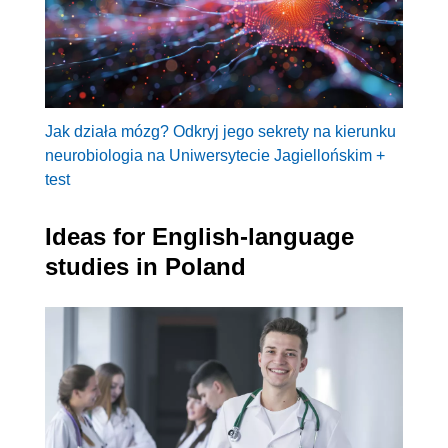
Jak działa mózg? Odkryj jego sekrety na kierunku
neurobiologia na Uniwersytecie Jagiellońskim +
test
Ideas for English-language
studies in Poland