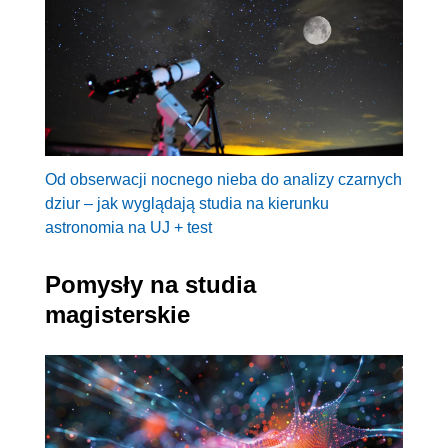
Od obserwacji nocnego nieba do analizy czarnych
dziur – jak wyglądają studia na kierunku
astronomia na UJ + test
Pomysły na studia
magisterskie