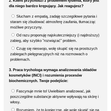
2. Klient przychodzi z problemem łysienia, który jest
dla niego bardzo krępujący. Jak reagujesz?
Słucham z empatią, zadaję szczegółowe pytania i
staram się zbudować atmosferę zaufania, tłumacząc
możliwe przyczyny.
Od razu proponuję najskuteczniejszy (i najdroższy)
zabieg, aby szybko "rozwiązać" problem.
Czuję się nieswojo, wolę skupić się na prostszych
zabiegach pielęgnacyjnych niż na rozmowach o
problemach.
3. Praca trychologa wymaga analizowania składów
kosmetyków (INCI) i rozumienia procesów
biochemicznych. Twoje podejście:
Fascynuje mnie to! Uwielbiam analizować, jak
poszczególne substancje aktywne wpływają na skórę i
włosy.
Rozumiem, że to konieczne, ale wolę skupić się na