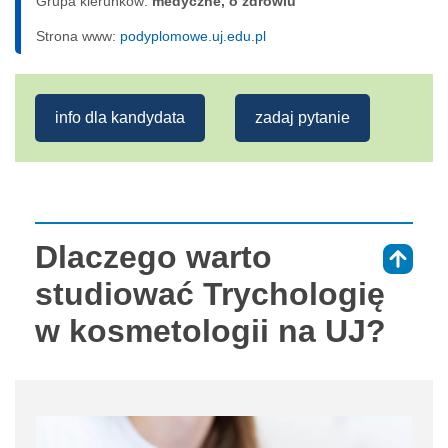
Grupa kierunków:
medyczne, o zdrowiu
Strona www:
podyplomowe.uj.edu.pl
info dla kandydata
zadaj pytanie
Dlaczego warto
⇑
studiować Trychologię
w kosmetologii na UJ?