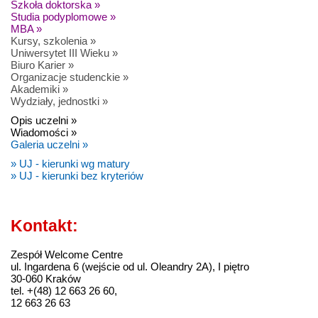
Szkoła doktorska »
Studia podyplomowe »
MBA »
Kursy, szkolenia »
Uniwersytet III Wieku »
Biuro Karier »
Organizacje studenckie »
Akademiki »
Wydziały, jednostki »
Opis uczelni »
Wiadomości »
Galeria uczelni »
» UJ - kierunki wg matury
» UJ - kierunki bez kryteriów
Kontakt:
Zespół Welcome Centre
ul. Ingardena 6 (wejście od ul. Oleandry 2A), I piętro
30-060 Kraków
tel. +(48) 12 663 26 60,
12 663 26 63