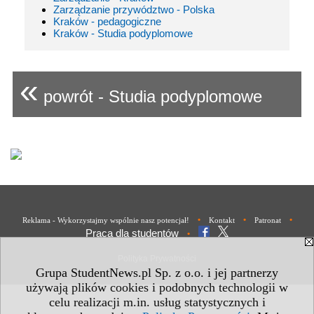
Zarządzanie przywództwo - Polska
Kraków - pedagogiczne
Kraków - Studia podyplomowe
«
powrót - Studia podyplomowe
•
•
•
Reklama - Wykorzystajmy wspólnie nasz potencjał!
Kontakt
Patronat
Praca dla studentów
•
Polityka Prywatności
Grupa StudentNews.pl Sp. z o.o. i jej partnerzy
używają plików cookies i podobnych technologii w
celu realizacji m.in. usług statystycznych i