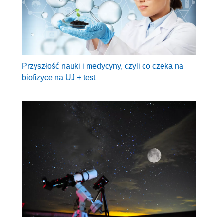
Przyszłość nauki i medycyny, czyli co czeka na
biofizyce na UJ + test