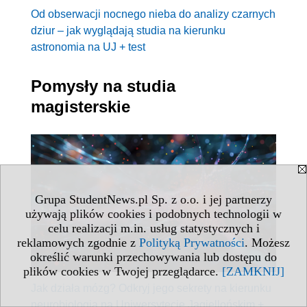
Od obserwacji nocnego nieba do analizy czarnych
dziur – jak wyglądają studia na kierunku
astronomia na UJ + test
Pomysły na studia
magisterskie
Grupa StudentNews.pl Sp. z o.o. i jej partnerzy
używają plików cookies i podobnych technologii w
celu realizacji m.in. usług statystycznych i
reklamowych zgodnie z
Polityką Prywatności
. Możesz
określić warunki przechowywania lub dostępu do
plików cookies w Twojej przeglądarce.
[ZAMKNIJ]
Jak działa mózg? Odkryj jego sekrety na kierunku
neurobiologia na Uniwersytecie Jagiellońskim +