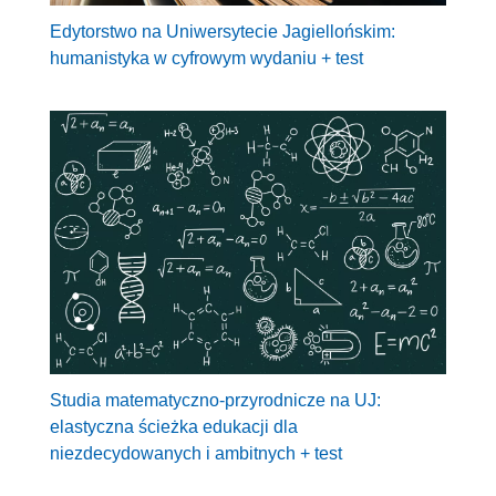
Edytorstwo na Uniwersytecie Jagiellońskim:
humanistyka w cyfrowym wydaniu + test
Studia matematyczno-przyrodnicze na UJ:
elastyczna ścieżka edukacji dla
niezdecydowanych i ambitnych + test