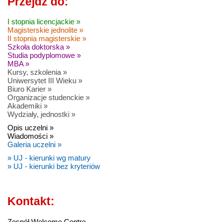
Przejdź do:
I stopnia licencjackie »
Magisterskie jednolite »
II stopnia magisterskie »
Szkoła doktorska »
Studia podyplomowe »
MBA »
Kursy, szkolenia »
Uniwersytet III Wieku »
Biuro Karier »
Organizacje studenckie »
Akademiki »
Wydziały, jednostki »
Opis uczelni »
Wiadomości »
Galeria uczelni »
» UJ - kierunki wg matury
» UJ - kierunki bez kryteriów
Kontakt:
Zespół Welcome Centre